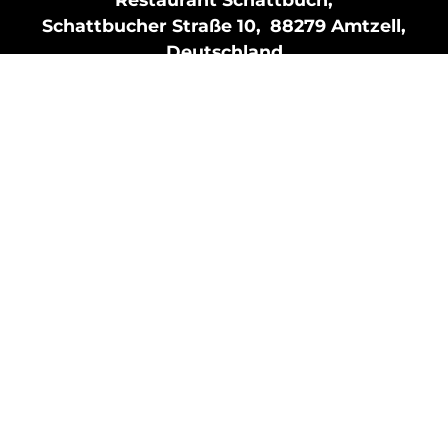
Schattbucher Straße 10,
88279 Amtzell,
Deutschland
T +49 7520 . 953 788
E info@schattbuch.de
Newsletter
Partner
Presse
Impressum
Datenschutz
Barrierefreiheitserklärung
Tripadvisor