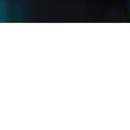
AKTUELLES AUS DER
SCHATTBUCH-WELT
Auf unserem Schattbuch-Blog entdecken Sie immer
aktuell, was wir bewegen und was uns bewegt.
Erstklassige Genusserlebnisse und spannende
Hintergrundgeschichten: Lassen Sie sich von unserer
Vielseitigkeit überraschen.