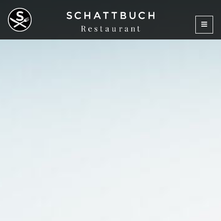
Aktionen
Zum
Inhalt
und
springen
Events
im
Restaurant
Schattbuch